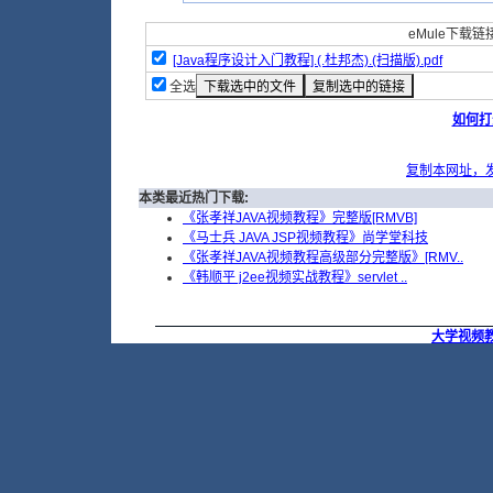
eMule下载链接
[Java程序设计入门教程].(.杜邦杰).(扫描版).pdf
全选
如何打
复制本网址，
本类最近热门下载:
《张孝祥JAVA视频教程》完整版[RMVB]
《马士兵 JAVA JSP视频教程》尚学堂科技
《张孝祥JAVA视频教程高级部分完整版》[RMV..
《韩顺平 j2ee视频实战教程》servlet ..
大学视频