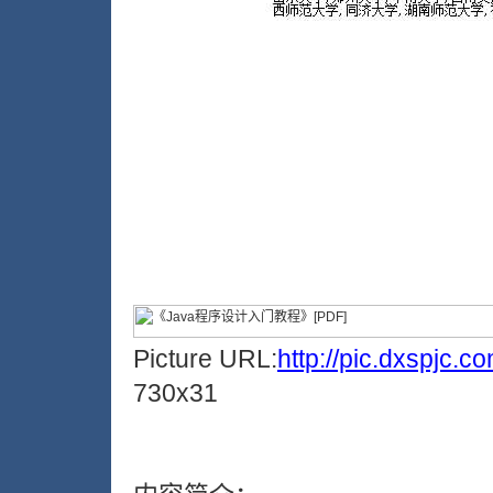
Picture URL:
http://pic.dxspjc.
730x31