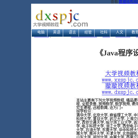
查看
数据结构视频
电脑
英语
语言
经管
社科
人文
教
网站地图
| 当前位置：
大学视频教程网
→
电脑
→
编程开发
→
《Java程序