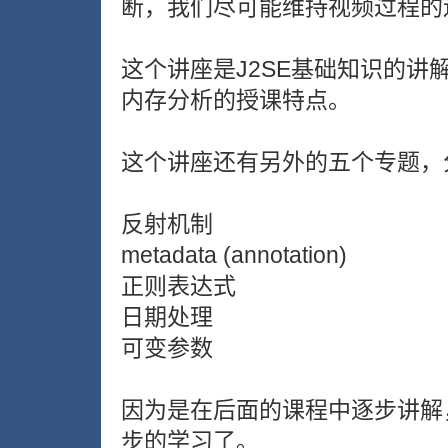
断，我们尽可能维持视频过程的
这个讲座是J2SE基础知识的
内存分析的授课特点。
这个讲座还有另外的五个专题，
反射机制
metadata (annotation)
正则表达式
日期处理
可变参数
因为是在后面的课程中逐步讲解
步的学习了。