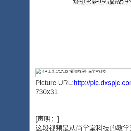
Picture URL:
http://pic.dxspjc.
730x31
[声明：]
这段视频是从尚学堂科技的教学