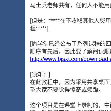
马士兵老师共有，任何人不能用
[但是：*****在不收取其他
程*****]
[尚学堂已经公布了系列课程的
顺序有先后，因此要了解阅读顺
http://www.bjsxt.com/download
[须知：]
在此教程中，因为采用共享桌面
望大家不要觉得惊奇或烦躁。
这个项目是在课堂上录制的，中