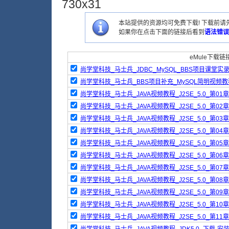
730x31
本站提供的资源均可免费下载! 下载前请先
如果你在点击下面的链接后看到
语法错误
eMule下载链接
尚学堂科技_马士兵_JDBC_MySQL_BBS项目课堂实录
尚学堂科技_马士兵_BBS项目补充_MySQL简明视频教程.
尚学堂科技_马士兵_JAVA视频教程_J2SE_5.0_第01
尚学堂科技_马士兵_JAVA视频教程_J2SE_5.0_第02章
尚学堂科技_马士兵_JAVA视频教程_J2SE_5.0_第03章
尚学堂科技_马士兵_JAVA视频教程_J2SE_5.0_第04章
尚学堂科技_马士兵_JAVA视频教程_J2SE_5.0_第05章_
尚学堂科技_马士兵_JAVA视频教程_J2SE_5.0_第06章_
尚学堂科技_马士兵_JAVA视频教程_J2SE_5.0_第07章_
尚学堂科技_马士兵_JAVA视频教程_J2SE_5.0_第08章_I
尚学堂科技_马士兵_JAVA视频教程_J2SE_5.0_第09章_
尚学堂科技_马士兵_JAVA视频教程_J2SE_5.0_第10章_
尚学堂科技_马士兵_JAVA视频教程_J2SE_5.0_第11章_G