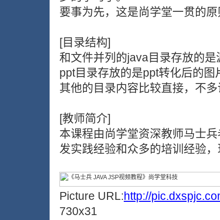
要事为先，这是尚学堂一贯的原
[目录结构]
和文件并列的java目录存放的是
ppt目录存放的是ppt转化后的图
其他的目录内容比较直接，不多
[教师简介]
本课程由尚学堂资深教师马士兵
发实践经验和众多的培训经验，
Picture URL:
http://pic.dxspjc.
730x31