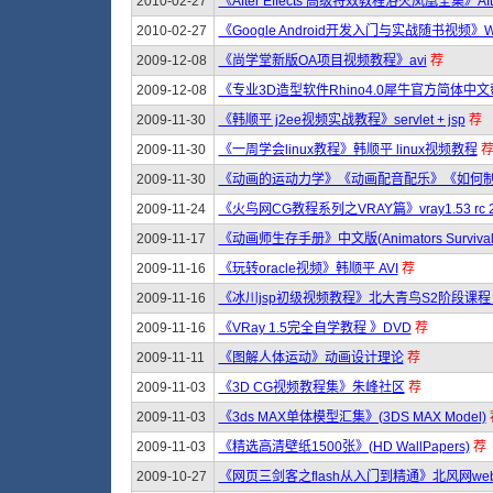
2010-02-27
《After Effects 高级特效教程浴火凤凰全集》Afte
2010-02-27
《Google Android开发入门与实战随书视频》
2009-12-08
《尚学堂新版OA项目视频教程》avi
荐
2009-12-08
《专业3D造型软件Rhino4.0犀牛官方简体中
2009-11-30
《韩顺平 j2ee视频实战教程》servlet + jsp
荐
2009-11-30
《一周学会linux教程》韩顺平 linux视频教程
2009-11-30
《动画的运动力学》《动画配音配乐》《如何制
2009-11-24
《火鸟网CG教程系列之VRAY篇》vray1.53 rc
2009-11-17
《动画师生存手册》中文版(Animators Survival K
2009-11-16
《玩转oracle视频》韩顺平 AVI
荐
2009-11-16
《冰川jsp初级视频教程》北大青鸟S2阶段课程 A
2009-11-16
《VRay 1.5完全自学教程 》DVD
荐
2009-11-11
《图解人体运动》动画设计理论
荐
2009-11-03
《3D CG视频教程集》朱峰社区
荐
2009-11-03
《3ds MAX单体模型汇集》(3DS MAX Model)
2009-11-03
《精选高清壁纸1500张》(HD WallPapers)
荐
2009-10-27
《网页三剑客之flash从入门到精通》北风网w