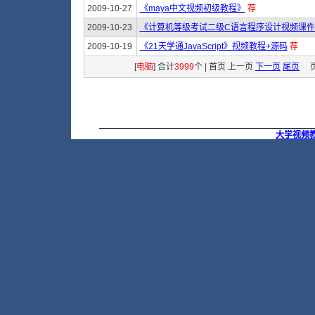
2009-10-27
《maya中文视频初级教程》
荐
2009-10-23
《计算机等级考试二级C语言程序设计视频课件
2009-10-19
《21天学通JavaScript》视频教程+源码
荐
[
电脑
] 合计
3999
个 | 首页 上一页
下一页
尾页
页
大学视频