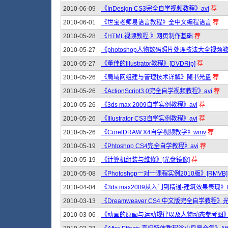
2010-06-09
《InDesign CS3完全自学视频教程》avi
荐
2010-06-01
《世宝老师易语言教程》全中文编程语言
荐
2010-05-28
《HTML视频教程 》网页制作基础
荐
2010-05-27
《photoshop人物数码照片处理技法大全视频教
2010-05-27
《董佳的Illustrator教程》[DVDRip]
荐
2010-05-26
《局域网组建与管理技术详解》随书光盘
荐
2010-05-26
《ActionScript3.0完全自学视频教程》avi
荐
2010-05-26
《3ds max 2009自学实例教程》avi
荐
2010-05-26
《Illustrator CS3自学实例教程》avi
荐
2010-05-26
《CorelDRAW X4自学视频教学》wmv
荐
2010-05-19
《Phtoshop CS4完全自学教程》avi
荐
2010-05-19
《计算机组装与维修》[光盘镜像]
荐
2010-05-08
《Photoshop一对一课程实例2010版》[RMVB]
2010-04-04
《3ds max2009从入门到精通-建筑效果表现》
2010-03-13
《Dreamweaver CS4 中文版完全自学教程》
2010-03-06
《动画的原画与运动规律以及人物动态参考图》 