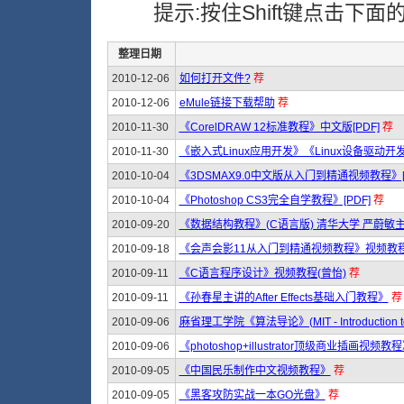
提示:按住Shift键点击下
整理日期
2010-12-06
如何打开文件?
荐
2010-12-06
eMule链接下载帮助
荐
2010-11-30
《CorelDRAW 12标准教程》中文版[PDF]
荐
2010-11-30
《嵌入式Linux应用开发》《Linux设备驱动开
2010-10-04
《3DSMAX9.0中文版从入门到精通视频教程》[
2010-10-04
《Photoshop CS3完全自学教程》[PDF]
荐
2010-09-20
《数据结构教程》(C语言版) 清华大学 严蔚敏
2010-09-18
《会声会影11从入门到精通视频教程》视频教程[
2010-09-11
《C语言程序设计》视频教程(曾怡)
荐
2010-09-11
《孙春星主讲的After Effects基础入门教程》
荐
2010-09-06
麻省理工学院《算法导论》(MIT - Introduction to 
2010-09-06
《photoshop+illustrator顶级商业插画视频教
2010-09-05
《中国民乐制作中文视频教程》
荐
2010-09-05
《黑客攻防实战一本GO光盘》
荐