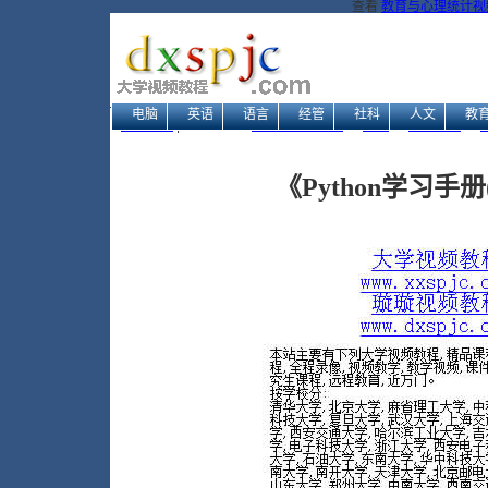
查看
教育与心理统计视频
电脑
英语
语言
经管
社科
人文
教
网站地图
| 当前位置：
大学视频教程网
→
电脑
→
编程开发
→
《Python学习手