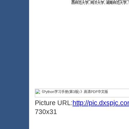
Picture URL:
http://pic.dxspjc.
730x31