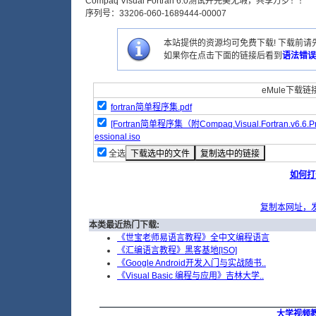
Compaq Visual Fortran 6.0测试并完美无瑕，共享万岁！！
序列号：33206-060-1689444-00007
本站提供的资源均可免费下载! 下载前请先
如果你在点击下面的链接后看到
语法错误
eMule下载链接
fortran简单程序集.pdf
[Fortran简单程序集（附Compaq.Visual.Fortran.v6.6.Pro
essional.iso
全选
如何打
复制本网址，
本类最近热门下载:
《世宝老师易语言教程》全中文编程语言
《汇编语言教程》黑客基地[ISO]
《Google Android开发入门与实战随书..
《Visual Basic 编程与应用》吉林大学..
大学视频