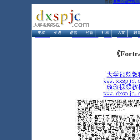
查看
变态心理学视频教
电脑
英语
语言
经管
社科
人文
教
网站地图
| 当前位置：
大学视频教程网
→
电脑
→
编程开发
→
《For