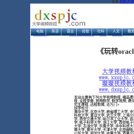
查看
材料力学
电脑
英语
语言
经管
社科
人文
教
网站地图
| 当前位置：
大学视频教程网
→
电脑
→
数据库
→ 《玩
《玩转orac