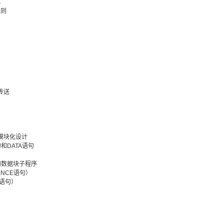
式
规则
传送
的模块化设计
句和DATA语句
和数据块子程序
LENCE语句）
N语句）