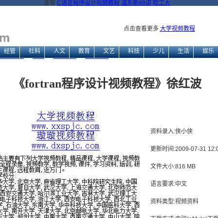
查看
C语言程序设计视频教程 温东新68讲 哈工大
点击查看更多
大学视频教程
经管
社科
人文
教育
文艺
科技
少儿
生活
娱乐
视频教程网
→
电脑
→
编程开发
→
其它编程
→ 《fortran程序设计视频教程》徐红波
《fortran程序设计视频教程》徐红波
资料录入:侠小侠
更新时间:2009-07-31 12:0
文件大小:816 MB
语言要求:中文
资料类型:视频资料