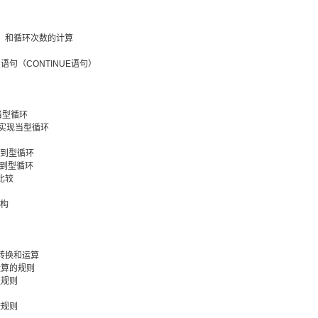
语句）和循环次数的计算
继续语句（CONTINUE语句）
现当型循环
O语句实现当型循环
现直到型循环
现直到型循环
比较
结构
的转换和运算
间运算的规则
值规则
较规则