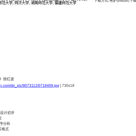
下载方式:电驴(eMule)下
spjc.com/dx_pic/9073112/0718409.jpg
| 730x18
序设计初步
况
程序分析
书写格式