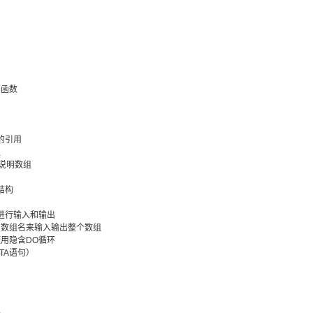
部函数
的引用
组
语句说明数组
结构
数组进行输入和输出
句中用数组名来输入输出整个数组
中使用隐含DO循环
ATA语句）