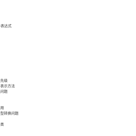
与表达式
优先级
义和表示方法
型问题
作用
的类型转换问题
分类