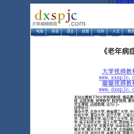
查看
教育伦理学视
电脑
英语
语言
经管
社科
人文
教
网站地图
| 当前位置：
大学视频教程网
→
生活
→
保健
→ 《老
《老年病症