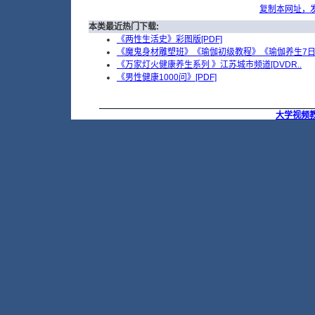
复制本网址，
本类最近热门下载:
《两性生活史》彩图版[PDF]
《魔鬼身材雕塑班》《瑜伽初级教程》《瑜伽养生7日.
《万家灯火健康养生系列 》江苏城市频道[DVDR..
《男性健康1000问》[PDF]
大学视频