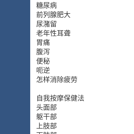
糖尿病
前列腺肥大
尿潴留
老年性耳聋
胃痛
腹泻
便秘
呃逆
怎样消除疲劳
自我按摩保健法
头面部
躯干部
上肢部