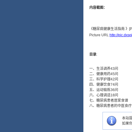
内容截图：
Picture URL:
http://pic.dx
目录
:
一、生活调养43问
二、健康用药45问
三、科学护理42问
四、健康饮食74问
五、运动锻炼36问
六、心理调适18问
七、糖尿病患者居家食谱
八、糖尿病患者的中医食疗
本站提
如果