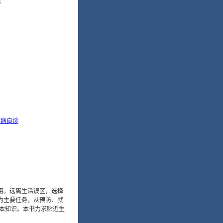
载
疾病自诊
用。远离生活误区，选择
为主要任务，从预防、就
本知识。本书力求贴近生