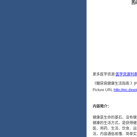
更多医学资源:
医学资源列
Picture URL:
http://pic.dx
内容简介：
健康是生命的基石，没有健
健康的生活方式，是获得健
医、用药、生活、饮食、运
活，内容通俗易懂、简单实