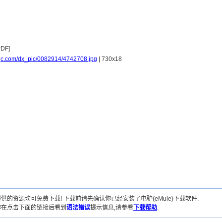
spjc.com/dx_pic/0082914/4742708.jpg
| 730x18
供的资源均可免费下载! 下载前请先确认你已经安装了电驴(eMule)下载软件.
你在点击下面的链接后看到
语法错误
提示信息,请参看
下载帮助
.