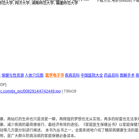
下载方式:电驴(eMule)下
表
保健与性资源
人体穴位图
医学电子书
疾病百科
中国医院大全
药品百科
图解手术
spjc.com/dx_pic/0082914/4742449.jpg
| 730x18
康，再灿烂的生命也只是流星一瞬，再辉煌的梦想也无从实现，再多的财富也无法享
康、减少疾病的最简便易行、最经济有效的途径。《家庭医生保健丛书》以家庭保健
动等几方面分别进行阐述。 本书为丛书之一，全面系统地介绍了糖尿病健康生活的基
用，是广大群众防病治病的家庭保健必备读本。