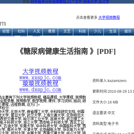
查看
财务报表分析视频教程 21个文件 西南大学 会计学
点击查看更多
大学视频教程
经管
社科
人文
教育
文艺
科技
少儿
生活
娱乐
视频教程网
→
生活
→
保健
→ 《糖尿病健康生活指南 》[PDF]
《糖尿病健康生活指南 》[PDF]
资料录入:kazamizero
更新时间:2010-08-29 13:1
文件大小:16 MB
语言要求:中文
资料类型:电子书