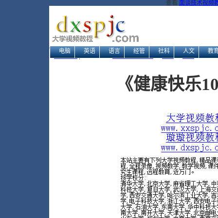
查看
面谈技术视频教
电脑
英语
语言
经管
社科
人文
教
网站地图
| 当前位置：
大学视频教程网
→
生活
→
保健
→ 《健康
《健康快乐10