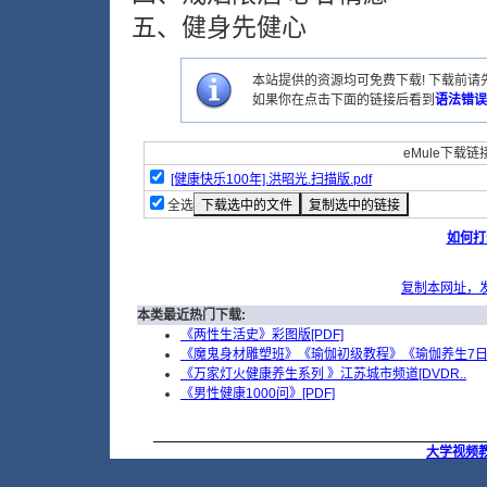
五、健身先健心
本站提供的资源均可免费下载! 下载前请先
如果你在点击下面的链接后看到
语法错误
eMule下载链接
[健康快乐100年].洪昭光.扫描版.pdf
全选
如何打
复制本网址，
本类最近热门下载:
《两性生活史》彩图版[PDF]
《魔鬼身材雕塑班》《瑜伽初级教程》《瑜伽养生7日.
《万家灯火健康养生系列 》江苏城市频道[DVDR..
《男性健康1000问》[PDF]
大学视频