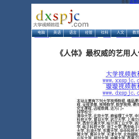
查看
近世
电脑
英语
语言
经管
社科
人文
教
网站地图
| 当前位置：
大学视频教程网
→
文艺
→
绘画美术
→ 《
《人体》最权威的艺用人体书籍(di