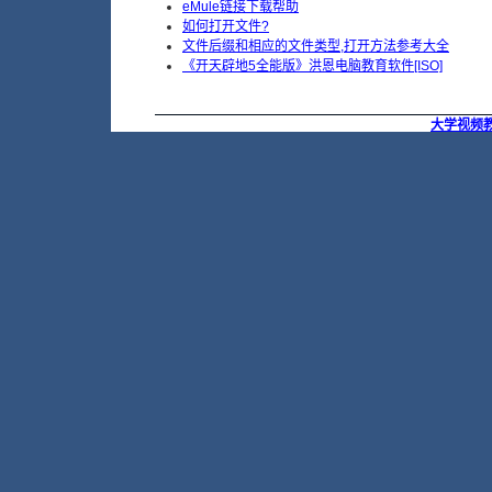
eMule链接下载帮助
如何打开文件?
文件后缀和相应的文件类型,打开方法参考大全
《开天辟地5全能版》洪恩电脑教育软件[ISO]
大学视频