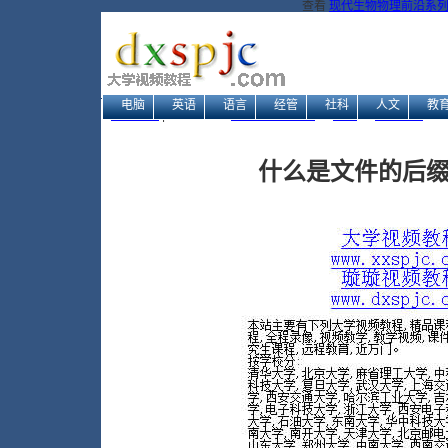
查看
现代生物物理前沿系列
电脑
英语
语言
经管
社科
人文
教
网站地图
| 当前位置：
大学视频教程网
→
电脑
→
电脑入门
→ 
什么是文件的后缀