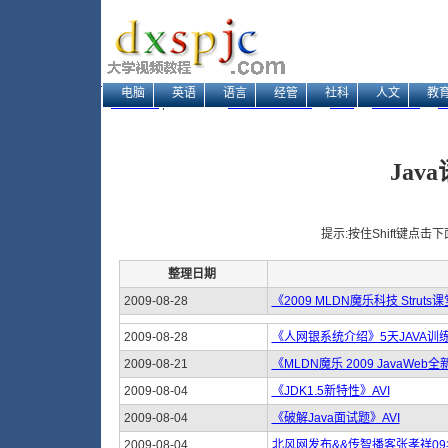
电脑
英语
语言
经管
社科
人文
教
网站地图
| 当前位置：
大学视频教程网
→
电脑
→
编程开发
→
J
Jav
提示:按住Shift键点
整理日期
2009-08-28
《2009 MLDN魔乐科技 Strut
2009-08-28
《人网银系统介绍》5天JAVA训
2009-08-21
《MLDN魔乐 2009 JavaWeb
2009-08-04
《JDK1.5新特性》AVI
2009-08-04
《破解Java面试题》AVI
2009-08-04
北风网发布&&传智播客张孝祥09年