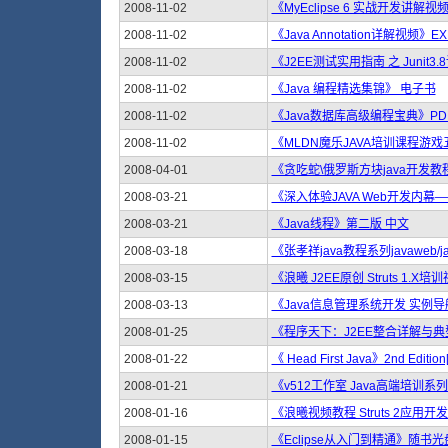
2008-11-02
《MyEclipse 6 实战开发讲解
2008-11-02
《Java Annotation详解视频》EX
2008-11-02
《J2EE测试实用指南 之 Junit3.
2008-11-02
《Java 编程精选集锦》 电子书
2008-11-02
《Java数据库高级编程宝典》PD
2008-11-02
《MLDN魔乐JAVA培训课程游戏五
2008-04-01
《贪吃蛇\俄罗斯方块java开发教
2008-03-21
《深入体验JAVA Web开发内幕
2008-03-21
《Java线程》第二版 中文
2008-03-18
《张孝祥java教程系列javaweb/jav
2008-03-15
《浪曦 J2EE原创 Struts 1.X培
2008-03-13
《Java信息管理系统开发 实例导
2008-01-25
《程序天下：J2EE整合详解与典型
2008-01-22
《 Head First Java》2nd Edition[
2008-01-21
《v512工作室 Java高端培训系列视
2008-01-16
《浪曦视频教程 Struts 2应用开
2008-01-15
《Eclipse从入门到精通》随书光盘[