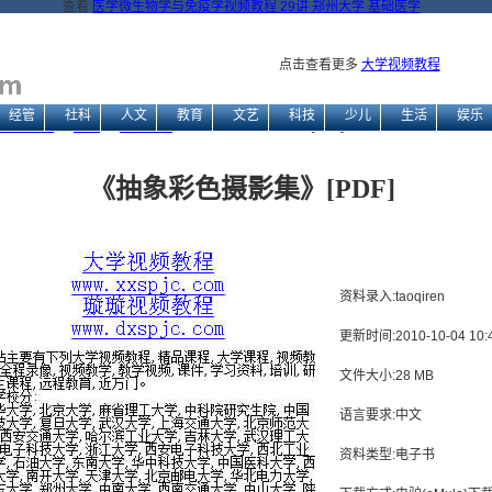
查看
医学微生物学与免疫学视频教程 29讲 郑州大学 基础医学
点击查看更多
大学视频教程
经管
社科
人文
教育
文艺
科技
少儿
生活
娱乐
视频教程网
→
文艺
→
摄影摄像
→ 《抽象彩色摄影集》[PDF]
《抽象彩色摄影集》[PDF]
资料录入:taoqiren
更新时间:2010-10-04 10:4
文件大小:28 MB
语言要求:中文
资料类型:电子书