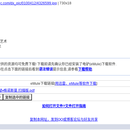
spjc.com/dx_pic/0100412/4326599.jpg
| 730x18
象艺术
术
供的资源均可免费下载! 下载前请先确认你已经安装了电驴(eMule)下载软件.
你在点击下面的链接后看到
语法错误
提示信息,请参看
下载帮助
.
eMule下载链接[
用迅雷、eMule等软件下载
]
瑟•格诺斯曼.扫描版.pdf
如何打开文件?文件打开指南
复制本网址，发到QQ或博客论坛与好友共享