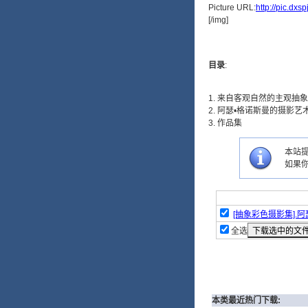
Picture URL:
http://pic.dx
[/img]
目录
:
1. 来自客观自然的主观抽
2. 阿瑟•格诺斯曼的摄影艺
3. 作品集
本站提
如果
[抽象彩色摄影集].阿
全选
本类最近热门下载: