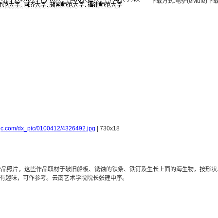
下载方式:电驴(eMule)下
spjc.com/dx_pic/0100412/4326492.jpg
| 730x18
作品照片，这些作品取材于破旧船板、锈蚀的铁条、铁钉及生长上面的海生物，按形状
有趣味，可作参考。云南艺术学院院长张建中序。